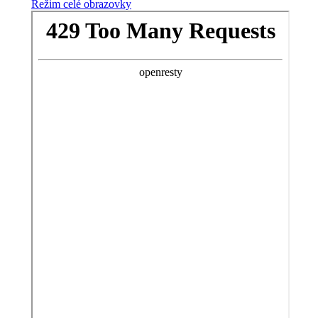
Režim celé obrazovky
Skip
to
PDF
content