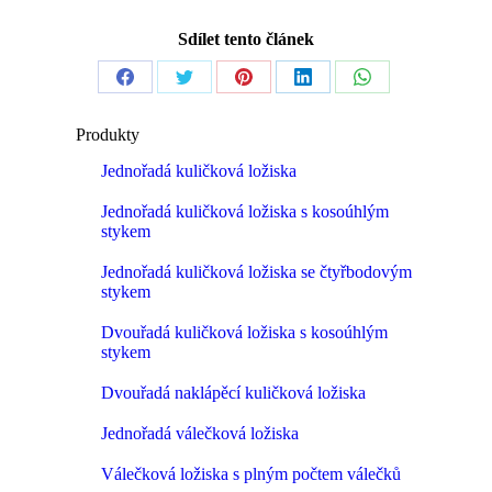
Sdílet tento článek
Share
Share
Share
Share
Share
on
on
on
on
on
Produkty
Facebook
Twitter
Pinterest
LinkedIn
WhatsApp
Jednořadá kuličková ložiska
Jednořadá kuličková ložiska s kosoúhlým
stykem
Jednořadá kuličková ložiska se čtyřbodovým
stykem
Dvouřadá kuličková ložiska s kosoúhlým
stykem
Dvouřadá naklápěcí kuličková ložiska
Jednořadá válečková ložiska
Válečková ložiska s plným počtem válečků