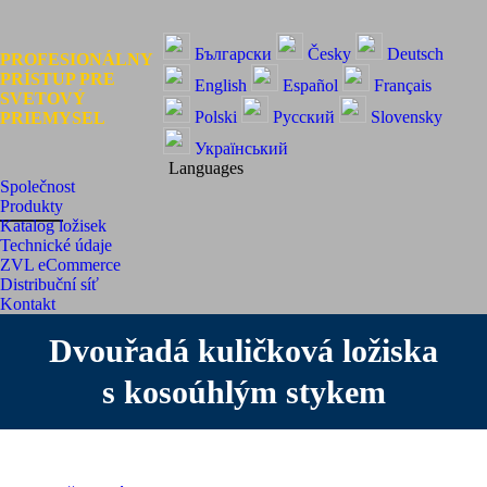
S
Facebook
YouTube
Linked
page
page
page
Български
Česky
Deutsch
PROFESIONÁLNY
opens
opens
opens
PRÍSTUP PRE
English
Español
Français
SVETOVÝ
in
in
in
Polski
Русский
Slovensky
PRIEMYSEL
new
new
new
window
window
windo
Український
Languages
Společnost
Produkty
Katalog ložisek
Technické údaje
ZVL eCommerce
Distribuční síť
Kontakt
Dvouřadá kuličková ložiska
s kosoúhlým stykem