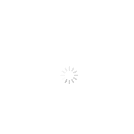
MSV Brno 2018 štartuje
články
Publikoval
ZVL SLOVAKIA a.s.
2. října 2018